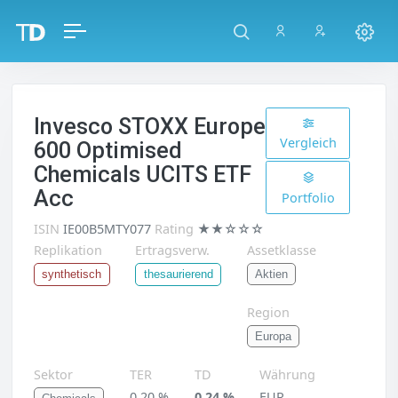
Invesco STOXX Europe
Vergleich
600 Optimised
Chemicals UCITS ETF
Acc
Portfolio
ISIN
IE00B5MTY077
Rating
★★☆☆☆
Replikation
Ertragsverw.
Assetklasse
Aktien
synthetisch
thesaurierend
Region
Europa
Sektor
TER
TD
Währung
0,20 %
0,24 %
EUR