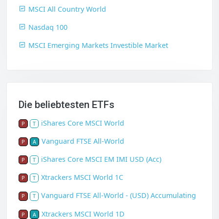
MSCI All Country World
Nasdaq 100
MSCI Emerging Markets Investible Market
Die beliebtesten ETFs
iShares Core MSCI World
P
T
Vanguard FTSE All-World
P
A
iShares Core MSCI EM IMI USD (Acc)
P
T
Xtrackers MSCI World 1C
P
T
Vanguard FTSE All-World - (USD) Accumulating
P
T
Xtrackers MSCI World 1D
P
A