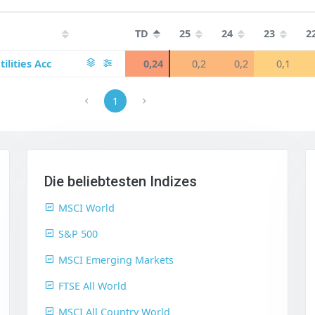
TD
25
24
23
2
lities Acc
0,24
0,2
0,2
0,1
1
Die beliebtesten Indizes
MSCI World
S&P 500
MSCI Emerging Markets
FTSE All World
MSCI All Country World