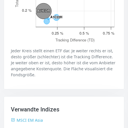
0.2 %
A0YEDR
A0YEDR
A1C22H
A1C22H
0.25 %
0.5 %
0.75 %
Tracking Difference (TD)
Jeder Kreis stellt einen ETF dar. Je weiter rechts er ist,
desto größer (schlechter) ist die Tracking Difference.
Je weiter oben er ist, desto höher ist die vom Anbieter
angegebene Kostenquote. Die Fläche visualisiert die
Fondsgröße.
Verwandte Indizes
MSCI EM Asia