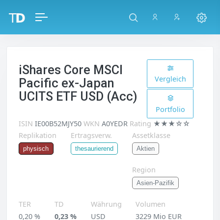
iShares Core MSCI
Vergleich
Pacific ex-Japan
UCITS ETF USD (Acc)
Portfolio
ISIN
IE00B52MJY50
WKN
A0YEDR
Rating
★★★☆☆
Replikation
Ertragsverw.
Assetklasse
Aktien
physisch
thesaurierend
Region
Asien-Pazifik
TER
TD
Währung
Volumen
0,20 %
0,23 %
USD
3229 Mio EUR