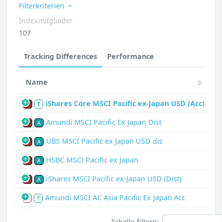
Filterkriterien
Indexmitglieder
107
Tracking Differences
Performance
Name
iShares Core MSCI Pacific ex-Japan USD (Acc)
P
T
Amundi MSCI Pacific Ex Japan Dist
P
A
UBS MSCI Pacific ex Japan USD dis
P
A
HSBC MSCI Pacific ex Japan
P
A
iShares MSCI Pacific ex-Japan USD (Dist)
P
A
Amundi MSCI AC Asia Pacific Ex Japan Acc
S
T
Tabelle filtern: