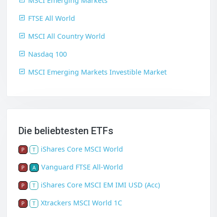
MSCI Emerging Markets
FTSE All World
MSCI All Country World
Nasdaq 100
MSCI Emerging Markets Investible Market
Die beliebtesten ETFs
iShares Core MSCI World
P
T
Vanguard FTSE All-World
P
A
iShares Core MSCI EM IMI USD (Acc)
P
T
Xtrackers MSCI World 1C
P
T