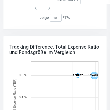
zeige
ETFs
Tracking Difference, Total Expense Ratio
und Fondsgröße im Vergleich
0.6 %
A0RL8Z
A0RL8Z
LYX015
LYX015
Total Expense Ratio (TER)
0.4 %