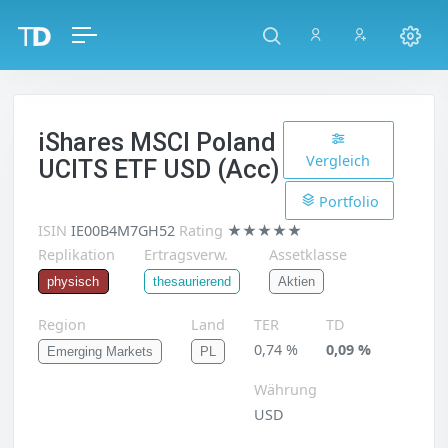
iShares MSCI Poland
Vergleich
UCITS ETF USD (Acc)
Portfolio
ISIN
IE00B4M7GH52
Rating
★★★★★
Replikation
Ertragsverw.
Assetklasse
Aktien
physisch
thesaurierend
Region
Land
TER
TD
0,74 %
0,09 %
Emerging Markets
PL
Währung
USD