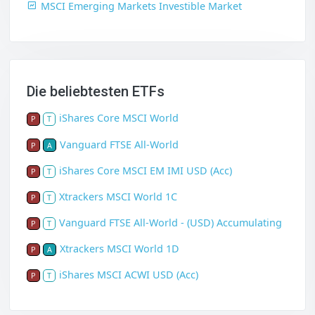
MSCI Emerging Markets Investible Market
Die beliebtesten ETFs
iShares Core MSCI World
P
T
Vanguard FTSE All-World
P
A
iShares Core MSCI EM IMI USD (Acc)
P
T
Xtrackers MSCI World 1C
P
T
Vanguard FTSE All-World - (USD) Accumulating
P
T
Xtrackers MSCI World 1D
P
A
iShares MSCI ACWI USD (Acc)
P
T