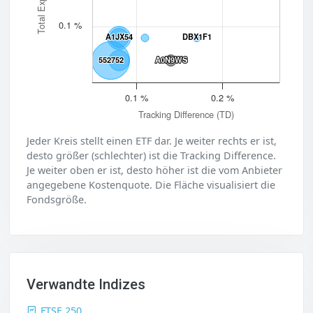
0.1 %
A1JX54
A1JX54
DBX1F1
DBX1F1
552752
552752
A0N9WS
A0N9WS
0.1 %
0.2 %
Tracking Difference (TD)
Jeder Kreis stellt einen ETF dar. Je weiter rechts er ist,
desto größer (schlechter) ist die Tracking Difference.
Je weiter oben er ist, desto höher ist die vom Anbieter
angegebene Kostenquote. Die Fläche visualisiert die
Fondsgröße.
Verwandte Indizes
FTSE 250