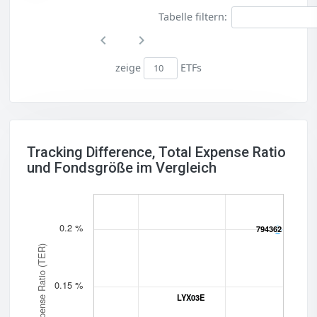
Tabelle filtern:
zeige
ETFs
Tracking Difference, Total Expense Ratio
und Fondsgröße im Vergleich
0.2 %
794362
794362
Total Expense Ratio (TER)
0.15 %
LYX03E
LYX03E