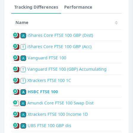
Tracking Differences
Performance
Name
iShares Core FTSE 100 GBP (Dist)
P
A
iShares Core FTSE 100 GBP (Acc)
P
T
Vanguard FTSE 100
P
A
Vanguard FTSE 100 (GBP) Accumulating
P
T
Xtrackers FTSE 100 1C
P
T
HSBC FTSE 100
P
A
Amundi Core FTSE 100 Swap Dist
S
A
Xtrackers FTSE 100 Income 1D
P
A
UBS FTSE 100 GBP dis
P
A