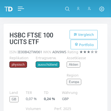
HSBC FTSE 100
Vergleich
UCITS ETF
Portfolio
ISIN
IE00B42TW061
WKN
A0N9WS
Rating
★★★☆☆
Replikation
Ertragsverw.
Assetklasse
Aktien
physisch
ausschüttend
Region
Europa
Land
TER
TD
Währung
0,07 %
0,24 %
GBP
GB
Volumen
Perf. 2025