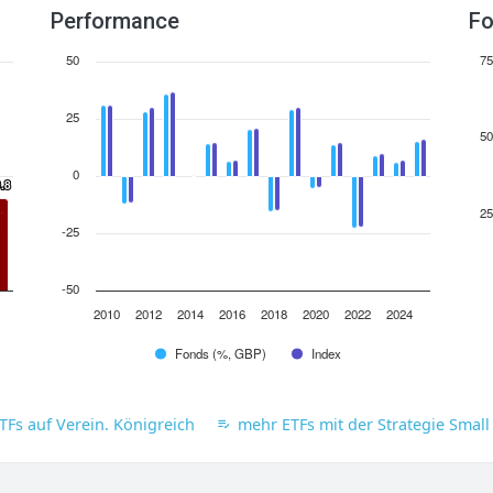
Performance
Fo
50
75
25
50
0
.8
.8
25
-25
-50
2010
2012
2014
2016
2018
2020
2022
2024
Fonds (%, GBP)
Index
TFs auf Verein. Königreich
mehr ETFs mit der Strategie Small