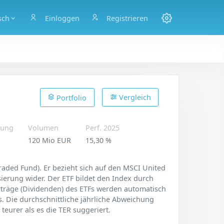
sch
Einloggen
Registrieren
Vergleich
Portfolio
ung
Volumen
Perf. 2025
120 Mio EUR
15,30 %
raded Fund). Er bezieht sich auf den MSCI United
sierung wider. Der ETF bildet den Index durch
Erträge (Dividenden) des ETFs werden automatisch
s. Die durchschnittliche jährliche Abweichung
teurer als es die TER suggeriert.