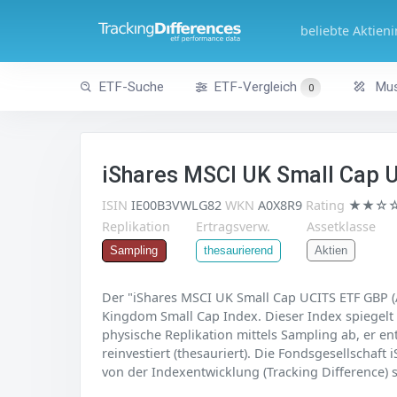
beliebte Aktien
ETF-Suche
ETF-Vergleich
Mus
0
iShares MSCI UK Small Cap 
ISIN
IE00B3VWLG82
WKN
A0X8R9
Rating
★★☆
Replikation
Ertragsverw.
Assetklasse
Aktien
Sampling
thesaurierend
Der "iShares MSCI UK Small Cap UCITS ETF GBP (A
Kingdom Small Cap Index. Dieser Index spiegelt d
physische Replikation mittels Sampling ab, er e
reinvestiert (thesauriert). Die Fondsgesellschaf
von der Indexentwicklung (Tracking Difference) s