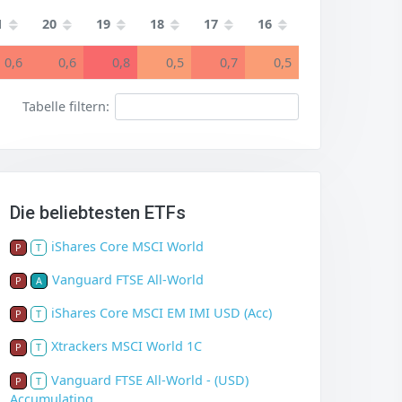
1
20
19
18
17
16
0,6
0,6
0,8
0,5
0,7
0,5
Tabelle filtern:
Die beliebtesten ETFs
iShares Core MSCI World
P
T
Vanguard FTSE All-World
P
A
iShares Core MSCI EM IMI USD (Acc)
P
T
Xtrackers MSCI World 1C
P
T
Vanguard FTSE All-World - (USD)
P
T
Accumulating