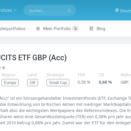
indizes
Deut
terportfolios
Mein Portfolio
Blog
0
UCITS ETF GBP (Acc)
☆☆
Region
Land
Strategie
TER
TD
Währ
0,58 %
0,68 %
GBP
Europa
GB
Small Cap
cc)" ist ein börsengehandelter Investmentfonds (ETF, Exchange T
ie Entwicklung von britischen Aktien mit niedriger Marktkapitali
nthält also die wichtigsten Wertpapiere des Referenzindexes. Die 
t iShares weist eine Gesamtkostenquote (TER) von 0,58% pro Jahr au
eit 2010 betrug 0,68% pro Jahr. Damit war der ETF für den Anleger 