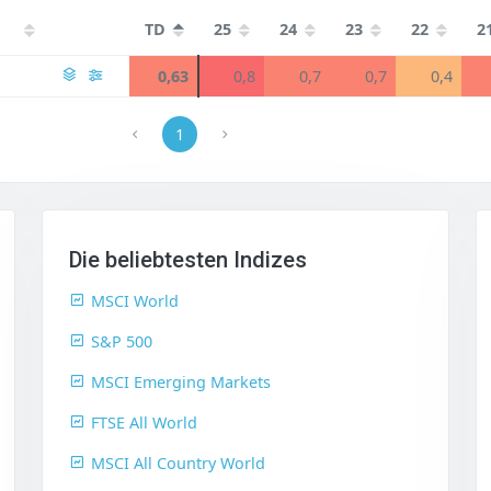
TD
25
24
23
22
2
0,63
0,8
0,7
0,7
0,4
1
Die beliebtesten Indizes
MSCI World
S&P 500
MSCI Emerging Markets
FTSE All World
MSCI All Country World