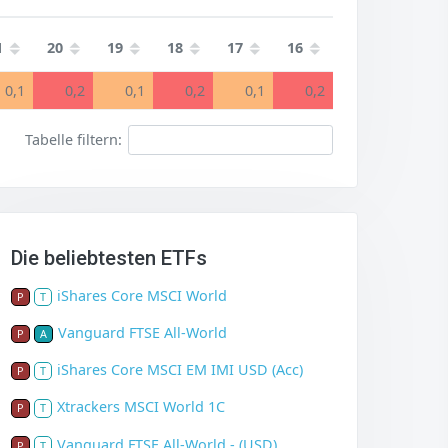
1
20
19
18
17
16
0,1
0,2
0,1
0,2
0,1
0,2
Tabelle filtern:
Die beliebtesten ETFs
iShares Core MSCI World
P
T
Vanguard FTSE All-World
P
A
iShares Core MSCI EM IMI USD (Acc)
P
T
Xtrackers MSCI World 1C
P
T
Vanguard FTSE All-World - (USD)
P
T