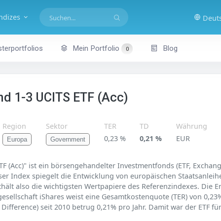
indizes
Deut
terportfolios
Mein Portfolio
Blog
0
nd 1-3 UCITS ETF (Acc)
Region
Sektor
TER
TD
Währung
0,23 %
0,21 %
EUR
Europa
Government
 (Acc)" ist ein börsengehandelter Investmentfonds (ETF, Exchange
r Index spiegelt die Entwicklung von europäischen Staatsanleihe
thält also die wichtigsten Wertpapiere des Referenzindexes. Die 
sgesellschaft iShares weist eine Gesamtkostenquote (TER) von 0,23%
fference) seit 2010 betrug 0,21% pro Jahr. Damit war der ETF für 