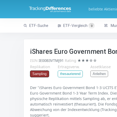
beliebte Aktien
ETF-Suche
ETF-Vergleich
Mus
0
iShares Euro Government Bo
ISIN
IE00B3VTMJ91
Rating
★★★☆☆
Replikation
Ertragsverw.
Assetklasse
Anleihen
Sampling
thesaurierend
Der "iShares Euro Government Bond 1-3 UCITS ETF
Euro Government Bond 1-3 Year Term Index. Diese
physische Replikation mittels Sampling ab, er en
automatisch reinvestiert (thesauriert). Die Fond
Abweichung von der Indexentwicklung (Tracking Di
suggeriert.