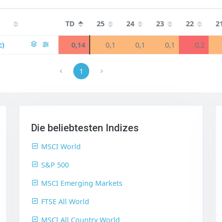
TD
25
24
23
22
2
c)
0,14
0,1
0,1
0,1
0,2
1
Die beliebtesten Indizes
MSCI World
S&P 500
MSCI Emerging Markets
FTSE All World
MSCI All Country World