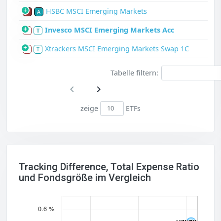
HSBC MSCI Emerging Markets
P
A
Invesco MSCI Emerging Markets Acc
S
T
Xtrackers MSCI Emerging Markets Swap 1C
S
T
Tabelle filtern:
zeige
ETFs
Tracking Difference, Total Expense Ratio
und Fondsgröße im Vergleich
0.6 %