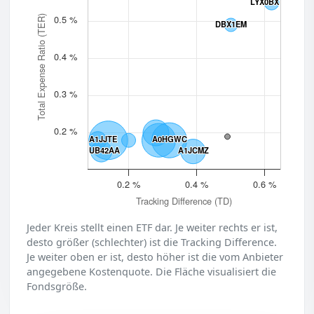
LYX0BX
LYX0BX
0.5 %
Total Expense Ratio (TER)
DBX1EM
DBX1EM
0.4 %
0.3 %
0.2 %
A1JJTE
A1JJTE
A0HGWC
A0HGWC
UB42AA
UB42AA
A1JCMZ
A1JCMZ
0.2 %
0.4 %
0.6 %
Tracking Difference (TD)
Jeder Kreis stellt einen ETF dar. Je weiter rechts er ist,
desto größer (schlechter) ist die Tracking Difference.
Je weiter oben er ist, desto höher ist die vom Anbieter
angegebene Kostenquote. Die Fläche visualisiert die
Fondsgröße.