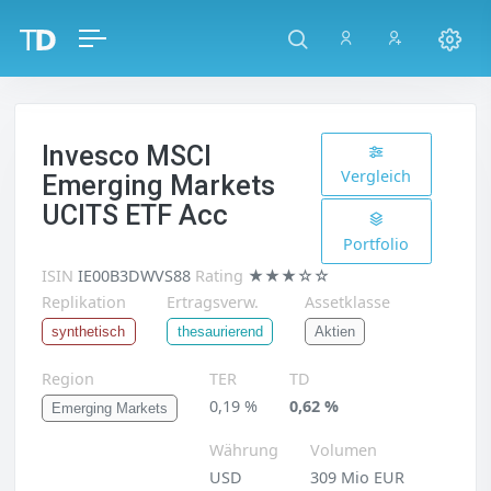
Invesco MSCI
Vergleich
Emerging Markets
UCITS ETF Acc
Portfolio
ISIN
IE00B3DWVS88
Rating
★★★☆☆
Replikation
Ertragsverw.
Assetklasse
Aktien
synthetisch
thesaurierend
Region
TER
TD
0,19 %
0,62 %
Emerging Markets
Währung
Volumen
USD
309 Mio EUR