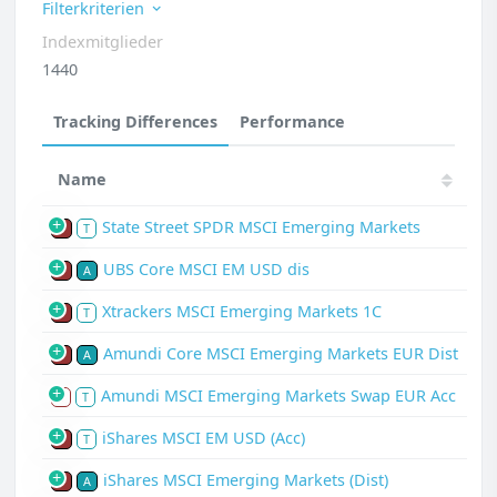
Filterkriterien
Indexmitglieder
1440
Tracking Differences
Performance
Name
State Street SPDR MSCI Emerging Markets
P
T
UBS Core MSCI EM USD dis
P
A
Xtrackers MSCI Emerging Markets 1C
P
T
Amundi Core MSCI Emerging Markets EUR Dist
P
A
Amundi MSCI Emerging Markets Swap EUR Acc
S
T
iShares MSCI EM USD (Acc)
P
T
iShares MSCI Emerging Markets (Dist)
P
A