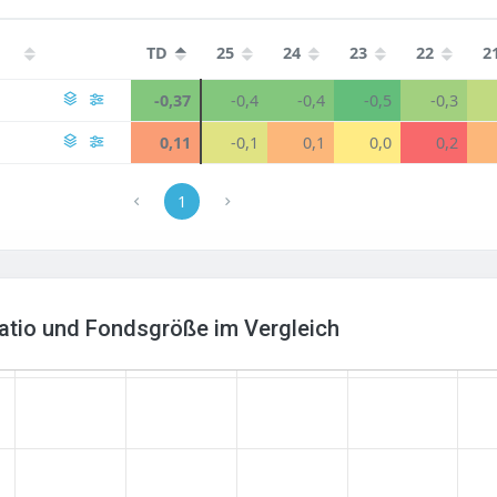
TD
25
24
23
22
2
-0,37
-0,4
-0,4
-0,5
-0,3
0,11
-0,1
0,1
0,0
0,2
1
Ratio und Fondsgröße im Vergleich