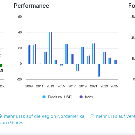
Performance
Fo
60
3k
40
2k
20
1k
0
0.1
0.1
-20
0
25
2009
2011
2013
2015
2017
2019
2021
2023
2025
Fonds (%, USD)
Index
mehr ETFs auf die Region Nordamerika
mehr ETFs auf Vere
von iShares