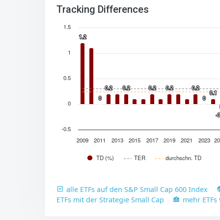
Tracking Differences
1.5
1.2
1.2
1
0.5
0.2
0.2
0.2
0.2
0.2
0.2
0.2
0.2
0.2
0.2
0.1
0.1
0
0
0
0
0
-
-
-0.5
2009
2011
2013
2015
2017
2019
2021
2023
20
TD (%)
TER
durchschn. TD
alle ETFs auf den S&P Small Cap 600 Index
ETFs mit der Strategie Small Cap
mehr ETFs 