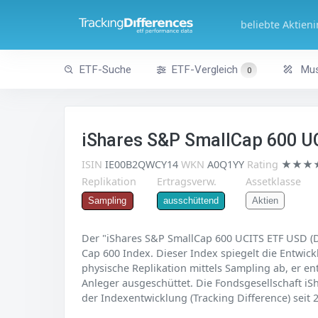
beliebte Aktien
ETF-Suche
ETF-Vergleich
Mus
0
iShares S&P SmallCap 600 UC
ISIN
IE00B2QWCY14
WKN
A0Q1YY
Rating
★★★
Replikation
Ertragsverw.
Assetklasse
Aktien
Sampling
ausschüttend
Der "iShares S&P SmallCap 600 UCITS ETF USD (Di
Cap 600 Index. Dieser Index spiegelt die Entwic
physische Replikation mittels Sampling ab, er e
Anleger ausgeschüttet. Die Fondsgesellschaft iS
der Indexentwicklung (Tracking Difference) seit 