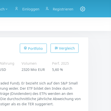
sch
Einloggen
Registrieren
Vergleich
Portfolio
Währung
Volumen
Perf. 2025
USD
2320 Mio EUR
5,60 %
aded Fund). Er bezieht sich auf den S&P Small
rung wider. Der ETF bildet den Index durch
Erträge (Dividenden) des ETFs werden an den
 Die durchschnittliche jährliche Abweichung von
tiger als es die TER suggeriert.