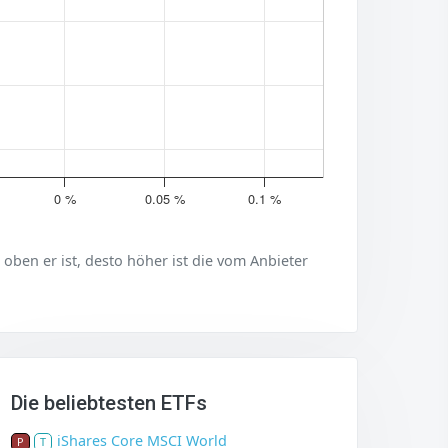
0 %
0.05 %
0.1 %
er oben er ist, desto höher ist die vom Anbieter
Die beliebtesten ETFs
iShares Core MSCI World
P
T