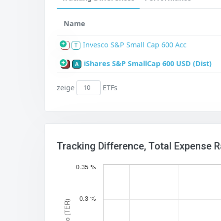
Name
Invesco S&P Small Cap 600 Acc
S
T
iShares S&P SmallCap 600 USD (Dist)
P
A
zeige
ETFs
Tracking Difference, Total Expense 
0.35 %
0.3 %