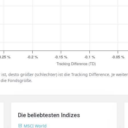
0.25 %
-0.2 %
-0.15 %
-0.1 %
-0.05 %
Tracking Difference (TD)
er ist, desto größer (schlechter) ist die Tracking Difference. Je weit
 die Fondsgröße.
Die beliebtesten Indizes
MSCI World