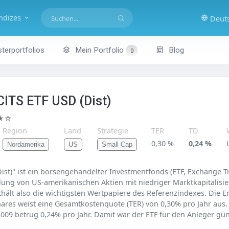
indizes
Deut
terportfolios
Mein Portfolio
Blog
0
ITS ETF USD (Dist)
★☆
Region
Land
Strategie
TER
TD
0,30 %
0,24 %
Nordamerika
US
Small Cap
st)" ist ein börsengehandelter Investmentfonds (ETF, Exchange Tr
klung von US-amerikanischen Aktien mit niedriger Marktkapitalisie
nthält also die wichtigsten Wertpapiere des Referenzindexes. Die 
hares weist eine Gesamtkostenquote (TER) von 0,30% pro Jahr aus.
2009 betrug 0,24% pro Jahr. Damit war der ETF für den Anleger güns