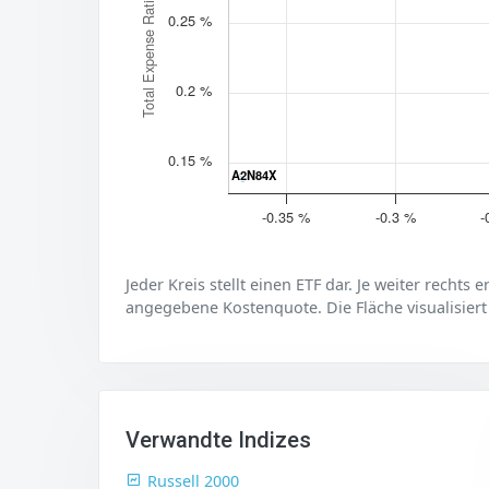
Total Expense Ratio (TER)
0.25 %
0.2 %
0.15 %
A2N84X
A2N84X
-0.35 %
-0.3 %
-
Jeder Kreis stellt einen ETF dar. Je weiter rechts 
angegebene Kostenquote. Die Fläche visualisiert
Verwandte Indizes
Russell 2000