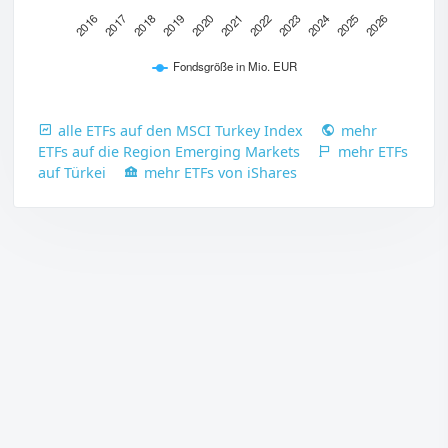
2016
2017
2018
2019
2020
2021
2022
2023
2024
2025
2026
Fondsgröße in Mio. EUR
alle ETFs auf den MSCI Turkey Index
mehr
ETFs auf die Region Emerging Markets
mehr ETFs
auf Türkei
mehr ETFs von iShares