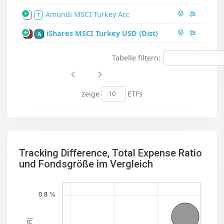
Amundi MSCI Turkey Acc
S
T
iShares MSCI Turkey USD (Dist)
P
A
Tabelle filtern:
zeige
ETFs
Tracking Difference, Total Expense Ratio
und Fondsgröße im Vergleich
0.8 %