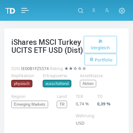
iShares MSCI Turkey
Vergleich
UCITS ETF USD (Dist)
Portfolio
ISIN
IE00B1FZS574
Rating
★★☆☆☆
Replikation
Ertragsverw.
Assetklasse
Aktien
physisch
ausschüttend
Region
Land
TER
TD
0,74 %
0,39 %
Emerging Markets
TR
Währung
USD