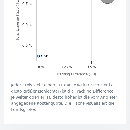
Total Expense Ratio (TER)
0.7 %
0.6 %
0.5 %
LYX02F
LYX02F
0 %
0.25 %
0.5 %
Tracking Difference (TD)
Jeder Kreis stellt einen ETF dar. Je weiter rechts er ist,
desto größer (schlechter) ist die Tracking Difference.
Je weiter oben er ist, desto höher ist die vom Anbieter
angegebene Kostenquote. Die Fläche visualisiert die
Fondsgröße.