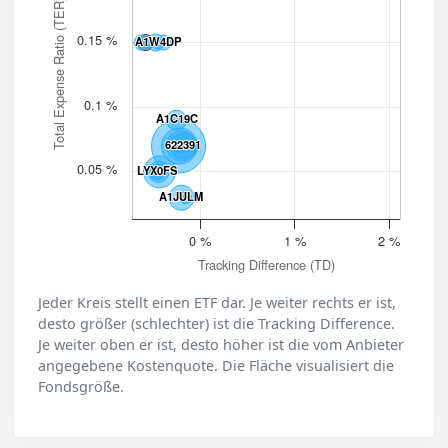
Total Expense Ratio (TER)
0.15 %
A1W4DP
A1W4DP
0.1 %
A1C19C
A1C19C
622391
622391
0.05 %
LYX0FS
LYX0FS
A1JULM
A1JULM
0 %
1 %
2 %
Tracking Difference (TD)
Jeder Kreis stellt einen ETF dar. Je weiter rechts er ist,
desto größer (schlechter) ist die Tracking Difference.
Je weiter oben er ist, desto höher ist die vom Anbieter
angegebene Kostenquote. Die Fläche visualisiert die
Fondsgröße.