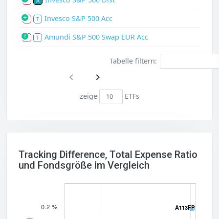
S
A
Invesco S&P 500 Acc
S
T
Amundi S&P 500 Swap EUR Acc
S
T
Tabelle filtern:
zeige
ETFs
Tracking Difference, Total Expense Ratio
und Fondsgröße im Vergleich
0.2 %
A113FP
A113FP