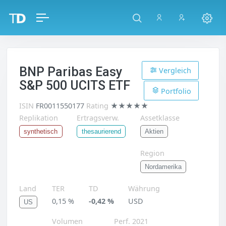
BNP Paribas Easy
Vergleich
S&P 500 UCITS ETF
Portfolio
ISIN
FR0011550177
Rating
★★★★★
Replikation
Ertragsverw.
Assetklasse
Aktien
synthetisch
thesaurierend
Region
Nordamerika
Land
TER
TD
Währung
0,15 %
-0,42 %
USD
US
Volumen
Perf. 2021