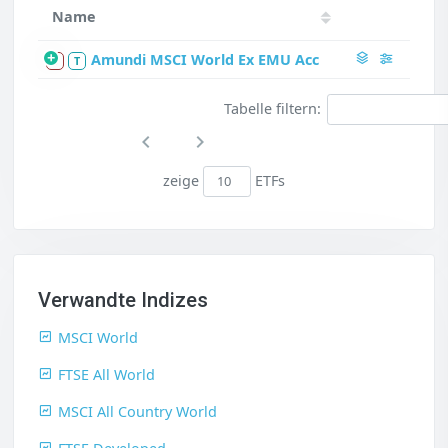
Name
Amundi MSCI World Ex EMU Acc
S
T
Tabelle filtern:
zeige
ETFs
Verwandte Indizes
MSCI World
FTSE All World
MSCI All Country World