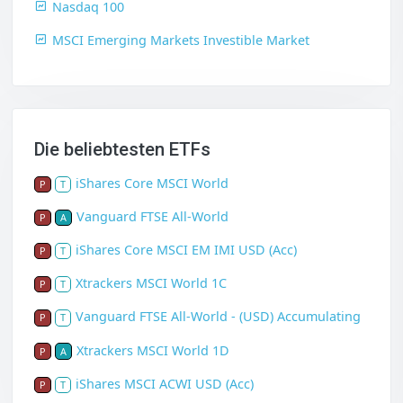
Nasdaq 100
MSCI Emerging Markets Investible Market
Die beliebtesten ETFs
iShares Core MSCI World
P
T
Vanguard FTSE All-World
P
A
iShares Core MSCI EM IMI USD (Acc)
P
T
Xtrackers MSCI World 1C
P
T
Vanguard FTSE All-World - (USD) Accumulating
P
T
Xtrackers MSCI World 1D
P
A
iShares MSCI ACWI USD (Acc)
P
T