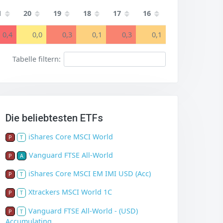
1
20
19
18
17
16
0,4
0,0
0,3
0,1
0,3
0,1
Tabelle filtern:
Die beliebtesten ETFs
iShares Core MSCI World
P
T
Vanguard FTSE All-World
P
A
iShares Core MSCI EM IMI USD (Acc)
P
T
Xtrackers MSCI World 1C
P
T
Vanguard FTSE All-World - (USD)
P
T
Accumulating