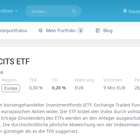
indizes
Deut
terportfolios
Mein Portfolio
Blog
0
CITS ETF
☆
Region
TER
TD
Währung
Volumen
Pe
0,30 %
0,20 %
EUR
9 Mio EUR
28
Europa
n börsengehandelter Investmentfonds (ETF, Exchange Traded Fund
 europäischen Aktien wider. Der ETF bildet den Index durch vollst
Erträge (Dividenden) des ETFs werden an den Anleger ausgeschütt
 Die durchschnittliche jährliche Abweichung von der Indexentwick
r günstiger als es die TER suggeriert.