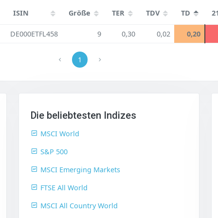
ISIN
Größe
TER
TDV
TD
2
DE000ETFL458
9
0,30
0,02
0,20
1
Die beliebtesten Indizes
MSCI World
S&P 500
MSCI Emerging Markets
FTSE All World
MSCI All Country World