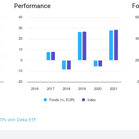
Performance
Fo
40
60
30
20
40
10
0
20
-10
-20
0
2016
2017
2018
2019
2020
2021
Fonds (%, EUR)
Index
TFs von Deka ETF