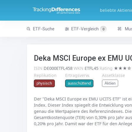
beliebte Aktien
ETF-Suche
ETF-Vergleich
Mus
0
Deka MSCI Europe ex EMU U
ISIN
DE000ETFL458
WKN
ETFL45
Rating
★★★☆
Replikation
Ertragsverw.
Assetklasse
Aktien
physisch
ausschüttend
Der "Deka MSCI Europe ex EMU UCITS ETF" ist ei
Index. Dieser Index spiegelt die Entwicklung von
genau die Wertpapiere des Referenzindexes. Die 
Gesamtkostenquote (TER) von 0,30% pro Jahr aus.
0,20% pro Jahr. Damit war der ETF für den Anlege