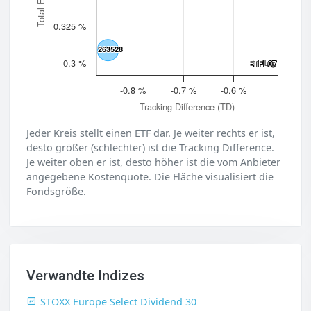
0.325 %
263528
263528
0.3 %
ETFL07
ETFL07
-0.8 %
-0.7 %
-0.6 %
Tracking Difference (TD)
Jeder Kreis stellt einen ETF dar. Je weiter rechts er ist,
desto größer (schlechter) ist die Tracking Difference.
Je weiter oben er ist, desto höher ist die vom Anbieter
angegebene Kostenquote. Die Fläche visualisiert die
Fondsgröße.
Verwandte Indizes
STOXX Europe Select Dividend 30