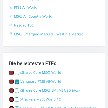
FTSE All World
MSCI All Country World
Nasdaq 100
MSCI Emerging Markets Investible Market
Die beliebtesten ETFs
iShares Core MSCI World
P
T
Vanguard FTSE All-World
P
A
iShares Core MSCI EM IMI USD (Acc)
P
T
Xtrackers MSCI World 1C
P
T