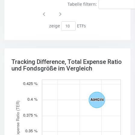
Tabelle filtern:
zeige
ETFs
Tracking Difference, Total Expense Ratio
und Fondsgröße im Vergleich
0.425 %
0.4 %
A0HGV4
A0HGV4
Total Expense Ratio (TER)
0.375 %
0.35 %