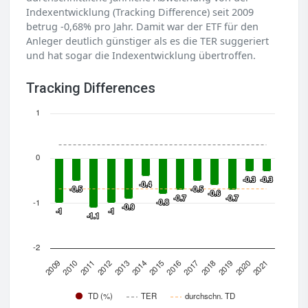
Indexentwicklung (Tracking Difference) seit 2009
betrug -0,68% pro Jahr. Damit war der ETF für den
Anleger deutlich günstiger als es die TER suggeriert
und hat sogar die Indexentwicklung übertroffen.
Tracking Differences
1
0
-0.3
-0.3
-0.3
-0.3
-0.4
-0.4
-0.5
-0.5
-0.5
-0.5
-0.6
-0.6
-0.7
-0.7
-0.7
-0.7
-1
-0.8
-0.8
-0.9
-0.9
-1
-1
-1
-1
-1.1
-1.1
-2
2021
2014
2020
2013
2019
2012
2018
2011
2017
2010
2016
2009
2015
TD (%)
TER
durchschn. TD