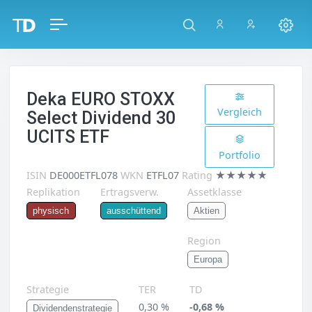
Deka EURO STOXX
Vergleich
Select Dividend 30
UCITS ETF
Portfolio
ISIN
DE000ETFL078
WKN
ETFL07
Rating
★★★★★
Replikation
Ertragsverw.
Assetklasse
Aktien
physisch
ausschüttend
Region
Europa
Strategie
TER
TD
0,30 %
-0,68 %
Dividendenstrategie