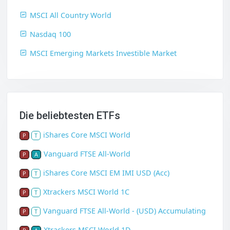
MSCI All Country World
Nasdaq 100
MSCI Emerging Markets Investible Market
Die beliebtesten ETFs
iShares Core MSCI World
P
T
Vanguard FTSE All-World
P
A
iShares Core MSCI EM IMI USD (Acc)
P
T
Xtrackers MSCI World 1C
P
T
Vanguard FTSE All-World - (USD) Accumulating
P
T
Xtrackers MSCI World 1D