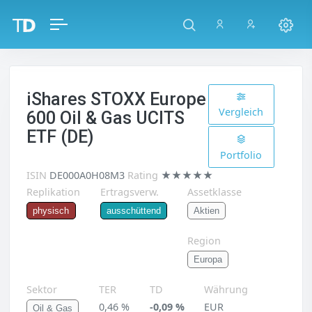
iShares STOXX Europe
Vergleich
600 Oil & Gas UCITS
ETF (DE)
Portfolio
ISIN
DE000A0H08M3
Rating
★★★★★
Replikation
Ertragsverw.
Assetklasse
Aktien
physisch
ausschüttend
Region
Europa
Sektor
TER
TD
Währung
0,46 %
-0,09 %
EUR
Oil & Gas