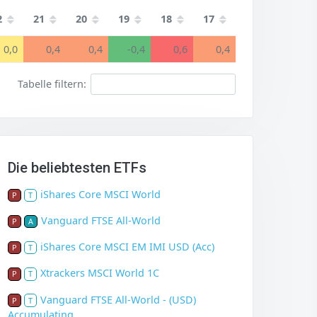
2
21
20
19
18
17
0,0
0,4
0,4
-0,4
0,6
0,4
Tabelle filtern:
Die beliebtesten ETFs
iShares Core MSCI World
P
T
Vanguard FTSE All-World
P
A
iShares Core MSCI EM IMI USD (Acc)
P
T
Xtrackers MSCI World 1C
P
T
Vanguard FTSE All-World - (USD)
P
T
Accumulating