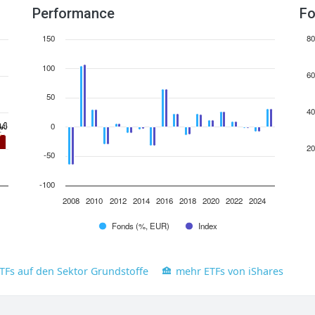
Performance
Fo
150
80
100
60
50
40
0
.4
.4
20
-50
-100
2008
2010
2012
2014
2016
2018
2020
2022
2024
Fonds (%, EUR)
Index
TFs auf den Sektor Grundstoffe
mehr ETFs von iShares