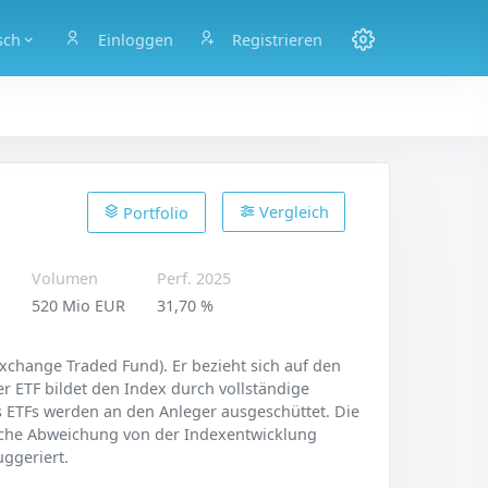
sch
Einloggen
Registrieren
Vergleich
Portfolio
g
Volumen
Perf. 2025
520 Mio EUR
31,70 %
xchange Traded Fund). Er bezieht sich auf den
r ETF bildet den Index durch vollständige
es ETFs werden an den Anleger ausgeschüttet. Die
rliche Abweichung von der Indexentwicklung
uggeriert.