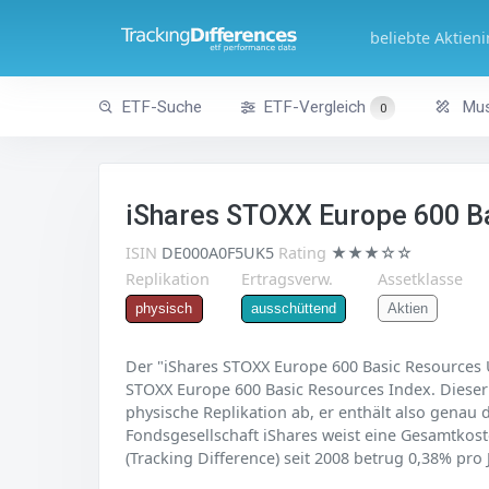
beliebte Aktien
ETF-Suche
ETF-Vergleich
Mus
0
iShares STOXX Europe 600 B
ISIN
DE000A0F5UK5
Rating
★★★☆☆
Replikation
Ertragsverw.
Assetklasse
Aktien
physisch
ausschüttend
Der "iShares STOXX Europe 600 Basic Resources U
STOXX Europe 600 Basic Resources Index. Dieser 
physische Replikation ab, er enthält also genau
Fondsgesellschaft iShares weist eine Gesamtkost
(Tracking Difference) seit 2008 betrug 0,38% pro 