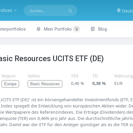
indizes
Deut
terportfolios
Mein Portfolio
Blog
0
asic Resources UCITS ETF (DE)
Region
Sektor
TER
TD
Währun
0,46 %
0,38 %
EUR
Europa
Basic Resources
CITS ETF (DE)" ist ein börsengehandelter Investmentfonds (ETF, E
Index spiegelt die Entwicklung von europäischen Aktien wider. De
 die Wertpapiere des Referenzindexes. Die Erträge (Dividenden) d
enquote (TER) von 0,46% pro Jahr aus. Die durchschnittliche jäh
Jahr. Damit war der ETF für den Anleger günstiger als es die TER s