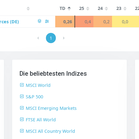
TD
25
24
23
2
rces (DE)
0,26
0,4
0,2
0,0
1
Die beliebtesten Indizes
MSCI World
S&P 500
MSCI Emerging Markets
FTSE All World
MSCI All Country World