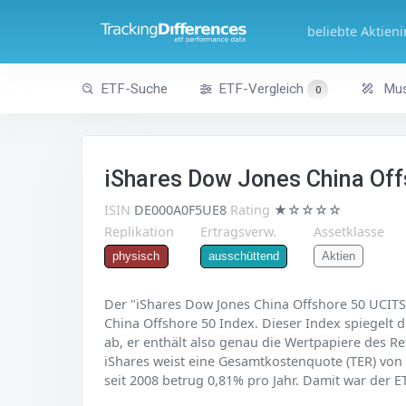
beliebte Aktien
ETF-Suche
ETF-Vergleich
Mus
0
iShares Dow Jones China Off
ISIN
DE000A0F5UE8
Rating
★☆☆☆☆
Replikation
Ertragsverw.
Assetklasse
Aktien
physisch
ausschüttend
Der "iShares Dow Jones China Offshore 50 UCITS 
China Offshore 50 Index. Dieser Index spiegelt d
ab, er enthält also genau die Wertpapiere des R
iShares weist eine Gesamtkostenquote (TER) von 
seit 2008 betrug 0,81% pro Jahr. Damit war der ET