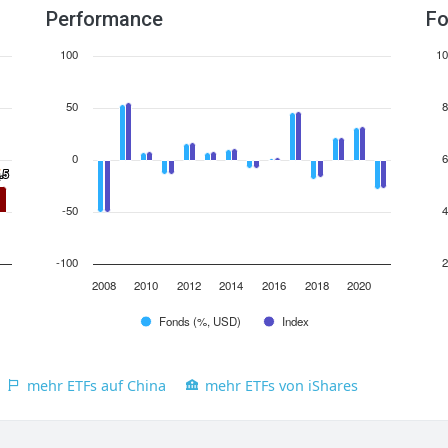
Performance
Fo
100
10
50
8
0
6
.5
.5
-50
4
-100
2
2008
2010
2012
2014
2016
2018
2020
Fonds (%, USD)
Index
mehr ETFs auf China
mehr ETFs von iShares