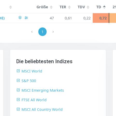
Größe
TER
TDV
TD
2
DE)
47
0,61
0,22
0,72
1
Die beliebtesten Indizes
MSCI World
S&P 500
MSCI Emerging Markets
FTSE All World
MSCI All Country World