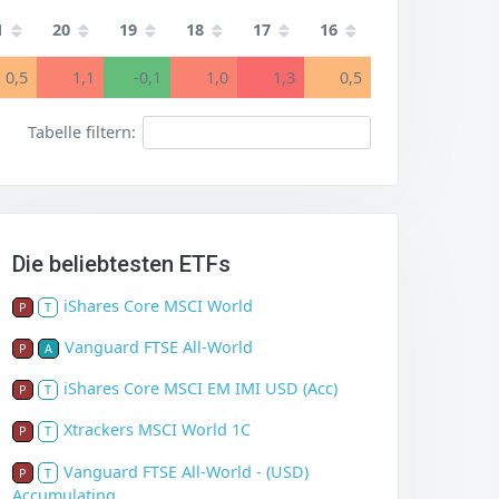
1
20
19
18
17
16
0,5
1,1
-0,1
1,0
1,3
0,5
Tabelle filtern:
Die beliebtesten ETFs
iShares Core MSCI World
P
T
Vanguard FTSE All-World
P
A
iShares Core MSCI EM IMI USD (Acc)
P
T
Xtrackers MSCI World 1C
P
T
Vanguard FTSE All-World - (USD)
P
T
Accumulating