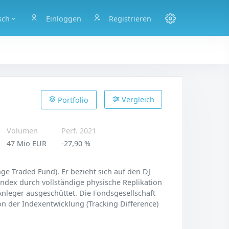
sch
Einloggen
Registrieren
Vergleich
Portfolio
Volumen
Perf. 2021
47 Mio EUR
-27,90 %
ge Traded Fund). Er bezieht sich auf den DJ
Index durch vollständige physische Replikation
Anleger ausgeschüttet. Die Fondsgesellschaft
on der Indexentwicklung (Tracking Difference)