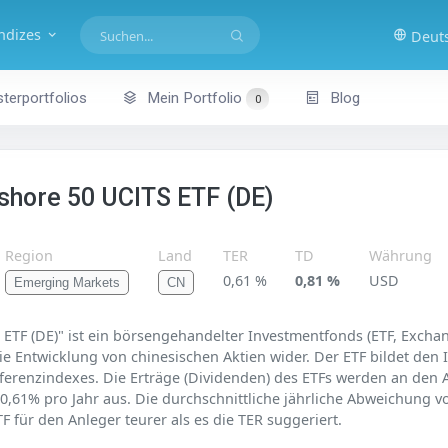
indizes
Deut
terportfolios
Mein Portfolio
Blog
0
shore 50 UCITS ETF (DE)
Region
Land
TER
TD
Währung
0,61 %
0,81 %
USD
Emerging Markets
CN
ETF (DE)" ist ein börsengehandelter Investmentfonds (ETF, Exchan
ie Entwicklung von chinesischen Aktien wider. Der ETF bildet den 
eferenzindexes. Die Erträge (Dividenden) des ETFs werden an den 
0,61% pro Jahr aus. Die durchschnittliche jährliche Abweichung v
F für den Anleger teurer als es die TER suggeriert.