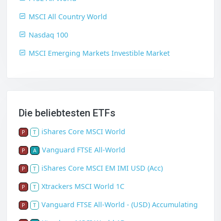
MSCI All Country World
Nasdaq 100
MSCI Emerging Markets Investible Market
Die beliebtesten ETFs
iShares Core MSCI World
P
T
Vanguard FTSE All-World
P
A
iShares Core MSCI EM IMI USD (Acc)
P
T
Xtrackers MSCI World 1C
P
T
Vanguard FTSE All-World - (USD) Accumulating
P
T