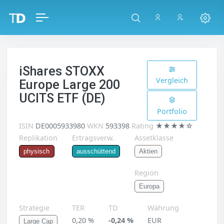
iShares STOXX
Vergleich
Europe Large 200
UCITS ETF (DE)
Portfolio
ISIN
DE0005933980
WKN
593398
Rating
★★★★☆
Replikation
Ertragsverw.
Assetklasse
Aktien
physisch
ausschüttend
Region
Europa
Strategie
TER
TD
Währung
0,20 %
-0,24 %
EUR
Large Cap