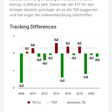
betrug -0,26% pro Jahr. Damit war der ETF für den
Anleger deutlich günstiger als es die TER suggeriert
und hat sogar die Indexentwicklung übertroffen.
Tracking Differences
1
0.6
0.6
0.4
0.4
0.4
0.4
0.3
0.3
0.1
0.1
0
-0.1
-0.1
-0.1
-0.1
-0.1
-0.1
-0.2
-0.2
-0.2
-0.2
-0.4
-0.4
-1
-1.2
-1.2
-1.4
-1.4
-1.7
-1.7
-2
2008
2010
2012
2014
2016
2018
2020
TD (%)
TER
durchschn. TD