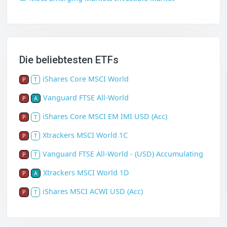
Die beliebtesten ETFs
iShares Core MSCI World
P
T
Vanguard FTSE All-World
P
A
iShares Core MSCI EM IMI USD (Acc)
P
T
Xtrackers MSCI World 1C
P
T
Vanguard FTSE All-World - (USD) Accumulating
P
T
Xtrackers MSCI World 1D
P
A
iShares MSCI ACWI USD (Acc)
P
T