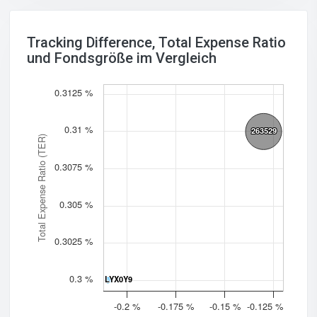
Tracking Difference, Total Expense Ratio
und Fondsgröße im Vergleich
0.3125 %
0.31 %
263529
263529
Total Expense Ratio (TER)
0.3075 %
0.305 %
0.3025 %
0.3 %
LYX0Y9
LYX0Y9
-0.2 %
-0.175 %
-0.15 %
-0.125 %