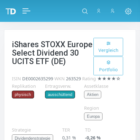
iShares STOXX Europe
Vergleich
Select Dividend 30
UCITS ETF (DE)
Portfolio
ISIN
DE0002635299
WKN
263529
Rating
★★★★☆
Replikation
Ertragsverw.
Assetklasse
Aktien
physisch
ausschüttend
Region
Europa
Strategie
TER
TD
0,31 %
-0,26 %
Dividendenstrategie