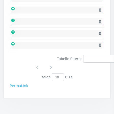
0
0
0
0
Tabelle filtern:
zeige
ETFs
PermaLink