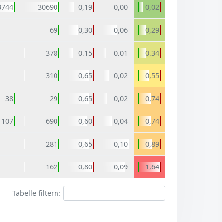
3744
30690
0,19
0,00
0,02
69
0,30
0,06
0,29
378
0,15
0,01
0,34
310
0,65
0,02
0,55
38
29
0,65
0,02
0,74
107
690
0,60
0,04
0,74
281
0,65
0,10
0,89
162
0,80
0,09
1,64
Tabelle filtern: