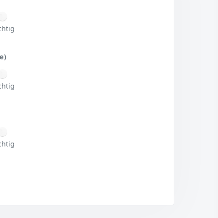
chtig
e)
chtig
chtig