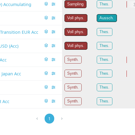
D) Accumulating
Sampling
Thes.
Voll phys.
Aussch.
Transition EUR Acc
Voll phys.
Thes.
USD (Acc)
Voll phys.
Thes.
 Acc
Synth.
Thes.
 Japan Acc
Synth.
Thes.
Synth.
Thes.
R Acc
Synth.
Thes.
1