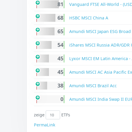
81
Vanguard FTSE All-World - (US
68
HSBC MSCI China A
65
Amundi MSCI Japan ESG Broad 
54
iShares MSCI Russia ADR/GDR 
45
Lyxor MSCI EM Latin America -
45
Amundi MSCI AC Asia Pacific Ex
38
Amundi MSCI Brazil Acc
0
Amundi MSCI India Swap II EU
zeige
ETFs
PermaLink