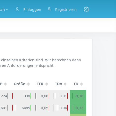
sch
Einloggen
Registrieren
e einzelnen Kriterien sind. Wir berechnen dann
Ihren Anforderungen entspricht.
P
Größe
TER
TDV
TD
224
338
0,08
0,01
-0,36
601
6485
0,05
0,04
-0,32