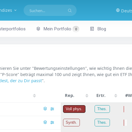
indizes
Deut
terportfolios
Mein Portfolio
Blog
0
nieren Sie unter "Bewertungseinstellungen", wie wichtig Ihnen di
 "P-Score" beträgt maximal 100 und zeigt Ihnen, wie gut ein ETF 
est, der zu Dir passt
".
Rep.
Ertr.
#W
Voll phys.
Thes.
Synth.
Thes.